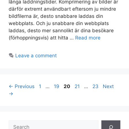
långa laddningstider. Komprimering av bilder är
därför extremt användbart eftersom ju mindre
bildfilerna är, desto snabbare laddas din
webbplats. Och ju snabbare din webbplats
laddas, desto mer sannolikt är dina besökare
(förhoppningsvis) att hitta …
Read more
Leave a comment
Post
Page
Page
Page
Page
Page
←
Previous
1
…
19
20
21
…
23
Next
navigation
→
Search